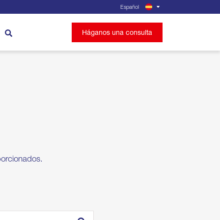
Español
Háganos una consulta
porcionados.