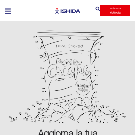
Invia una
Ishida
richiesta
Aggiorna la tua