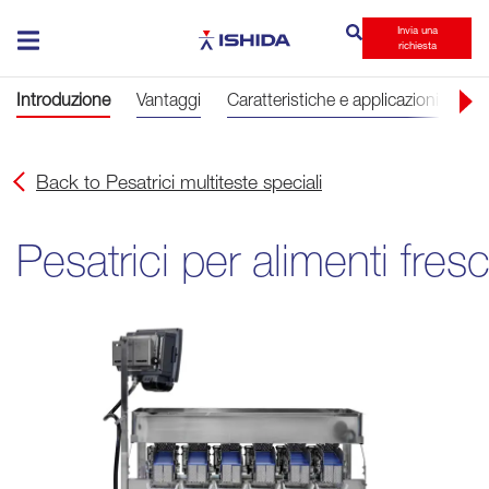
Invia una
Ishida
richiesta
Introduzione
Vantaggi
Caratteristiche e applicazioni
Br
Back to Pesatrici multiteste speciali
Pesatrici per alimenti fresc