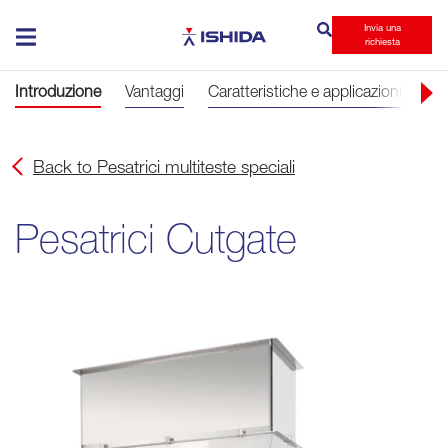
Invia una
Ishida
richiesta
Introduzione
Vantaggi
Caratteristiche e applicazioni
Sc
Back to Pesatrici multiteste speciali
Pesatrici Cutgate