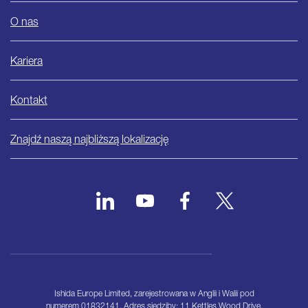
O nas
Kariera
Kontakt
Znajdź naszą najbliższą lokalizację
Ishida Europe Limited, zarejestrowana w Anglii i Walii pod
numerem 01832141. Adres siedziby: 11 Kettles Wood Drive,