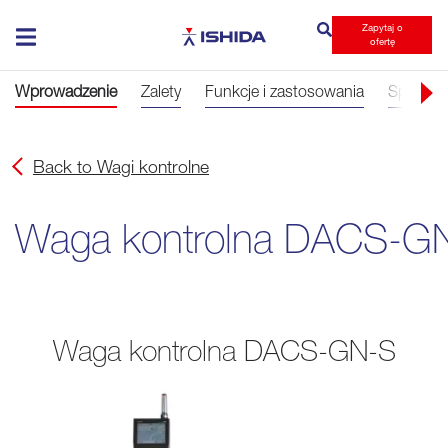
Zapytaj o
Ishida
ofertę
Wprowadzenie
Zalety
Funkcje i zastosowania
Specyfik
Back to Wagi kontrolne
Waga kontrolna DACS-G
Waga kontrolna DACS-GN-S