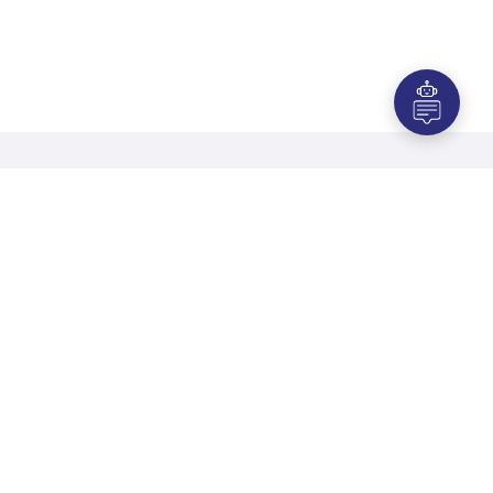
Arkusze danych
Arkusze danych dla specjalistycznych
naważarek do konopii indyjskich - seria
Pobierz
RV
Arkusze danych dla specjalistycznych
mikro naważarek do konopii indyjskich
Pobierz
- seria RV