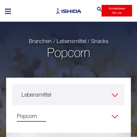
Kontaktieren
Ishida
Sie uns
Branchen / Lebensmittel / Snacks
Popcorn
Lebensmittel
Popcorn