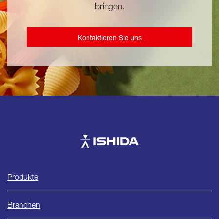
bringen.
Kontaktieren Sie uns
Ishida
Produkte
Branchen