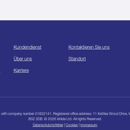
Kundendienst
Kontaktieren Sie uns
Über uns
Standort
n
Karriere
les with company number 01832141. Registered office address: 11 Kettles Wood Drive
B32 3DB. © 2026 Ishida Ltd. All rights Reserved.
|
|
Datenschutzrichtlinie
Cookies
Impressum