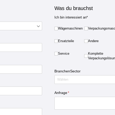
Was du brauchst
Ich bin interessiert an*
Wägemaschinen
Wägemaschinen
Verpackungsmasc
Verpackungsmasc
Ersatzteile
Ersatzteile
Andere
Andere
Service
Service
Komplette Verpac
Komplette
Verpackungslösu
BranchenSector
Anfrage
(erforderlich)
*