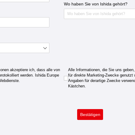
Wo haben Sie von Ishida gehört?
onen akzeptiere ich, dass alle von
Alle Informationen, die Sie uns geb
Alle Informationen, die Sie uns geben
rotokolliert werden. Ishida Europe
für direkte Marketing-Zwecke genutzt
Webdienste.
Angaben für derartige Zwecke verwend
Kästchen.
Bestätigen