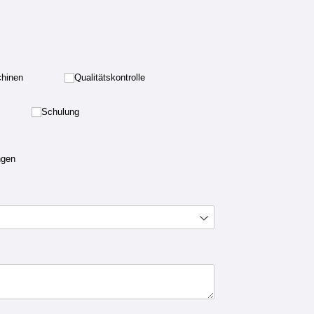
hinen
hinen
Qualitätskontrolle
Qualitätskontrolle
Schulung
Schulung
kungslösungen
ngen