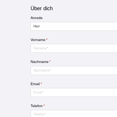
Über dich
Anrede
Vorname
(erforderlich)
*
Nachname
(erforderlich)
*
Email
(erforderlich)
*
Telefon
(erforderlich)
*