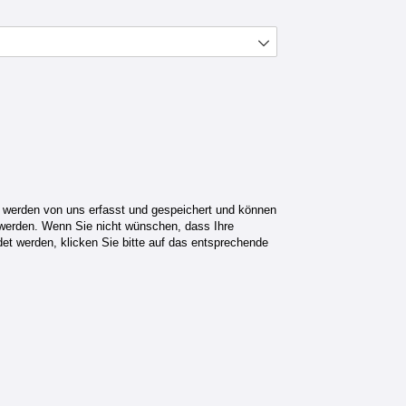
en, werden von uns erfasst und gespeichert und können für direkte Ma
, werden von uns erfasst und gespeichert und können
 werden. Wenn Sie nicht wünschen, dass Ihre
et werden, klicken Sie bitte auf das entsprechende