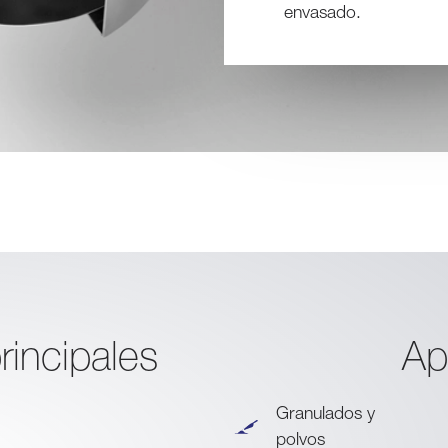
envasado.
rincipales
Ap
Granulados y
polvos