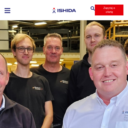
Zapytaj o
Ishida
ofertę