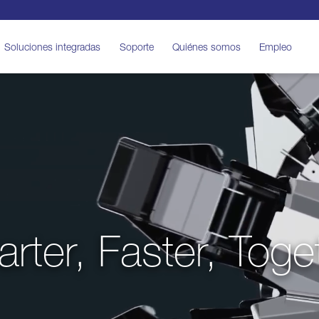
Soluciones integradas
Soporte
Quiénes somos
Empleo
rter, Faster, Toge