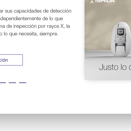
iento con la supervisión de
inel 5.0
ción