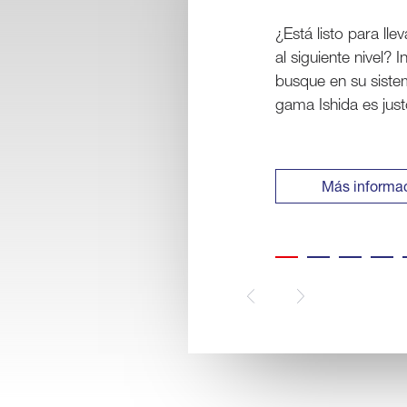
Ishida.
Consiga más rendim
producción de Sent
Más informa
Previous
Next