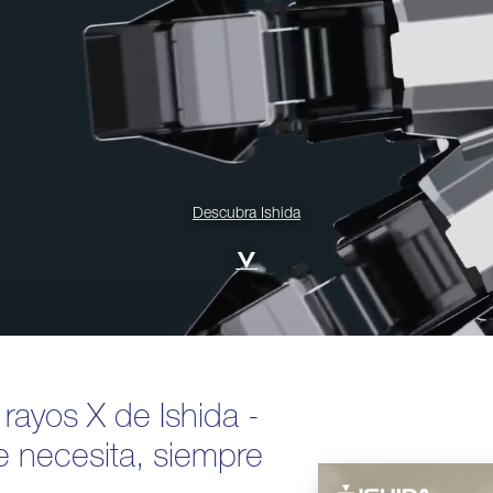
Descubra Ishida
 poder de la
 conectada de