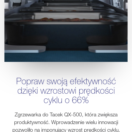
Popraw swoją efektywność
dzięki wzrostowi prędkości
cyklu o 66%
Zgrzewarka do Tacek QX-500, która zwiększa
produktywność. Wprowadzenie wielu innowacji
pozwoliło na imponujący wzrost prędkości cyklu,