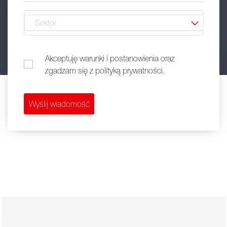
Sektor
(required)
*
Akceptuję warunki i postanowienia oraz zgadzam się z polityką
Akceptuję warunki i postanowienia oraz
zgadzam się z polityką prywatności.
Wyślij wiadomość