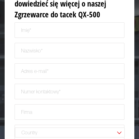
dowiedzieć się więcej o naszej
Zgrzewarce do tacek QX-500
Imię
(required)
*
Nazwisko
(required)
*
Adres e-mail
(required)
*
Numer kontaktowy
(required)
*
Firma
(required)
*
Kraj
(required)
*