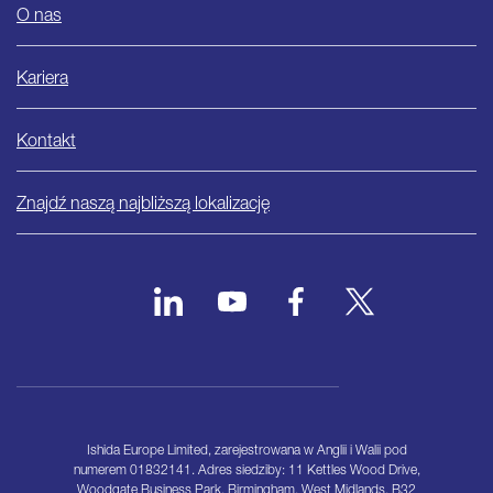
O nas
Kariera
Kontakt
Znajdź naszą najbliższą lokalizację
Ishida Europe Limited, zarejestrowana w Anglii i Walii pod
numerem 01832141. Adres siedziby: 11 Kettles Wood Drive,
Woodgate Business Park, Birmingham, West Midlands, B32