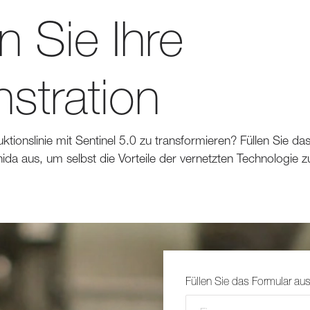
 Sie Ihre
stration
uktionslinie mit Sentinel 5.0 zu transformieren? Füllen Sie da
da aus, um selbst die Vorteile der vernetzten Technologie 
Füllen Sie das Formular au
Firmen name
(required)
*