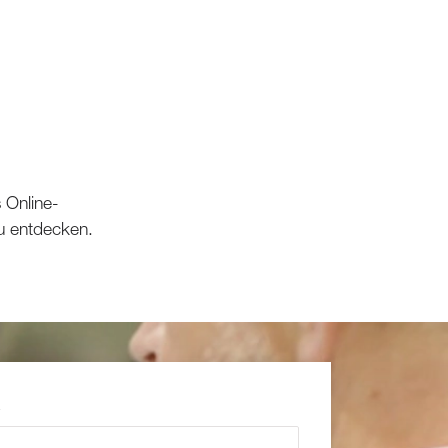
s Online-
zu entdecken.
s