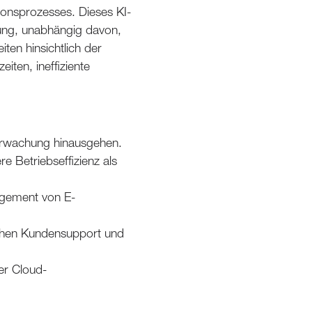
tionsprozesses. Dieses KI-
ung, unabhängig davon,
ten hinsichtlich der
iten, ineffiziente
berwachung hinausgehen.
e Betriebseffizienz als
agement von E-
tnahen Kundensupport und
er Cloud-