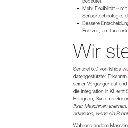
bedeutet.
Mehr Flexibilität – 
Sensortechnologie, die
Bessere Entscheidungs
Echtzeit, um fundiert
Wir ste
Sentinel 5.0 von Ishida
wu
datengestützter Erkenntni
seiner Vorgänger auf und
die Integration in KI lernt
Hodgson, Systems Genera
Ihrer Maschinen erlerne
erkennen, wenn ein Proble
Während andere Maschine