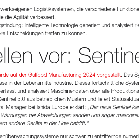
mit werkseigenen Logistiksystemen, die verschiedene Funktio
 die Agilität verbessert.
findung: Intelligente Technologie generiert und analysiert 
ere Entscheidungen treffen zu können.
llen vor: Sentin
rde auf der Gulfood Manufacturing 2024 vorgestellt
. Das Sy
sse in der Lebensmittelindustrie. Dieses fortschrittliche Sys
 erfasst und analysiert Maschinendaten über alle Produktio
 Sentinel 5.0 aus betrieblichen Mustern und liefert Statusaktual
l Manager bei Ishida Europe erklärt:
„Der neue Sentinel ka
n, Warnungen bei Abweichungen senden und sogar maschine
m andere Geräte in der Linie betrifft.“
nüberwachungssysteme nur schwer zu entziffernde numerisc