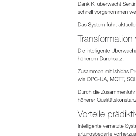
Dank KI überwacht Sentin
schnell vorgenommen we
Das System führt aktuell
Transformation 
Die intelligente Überwach
höherem Durchsatz.
Zusammen mit Ishidas Pro
wie OPC-UA, MQTT, SQL un
Durch die Zusammenführung
höherer Qualitätskonstan
Vorteile prädikt
Intelligente vernetzte Sys
artungsbedarfe vorherzusa