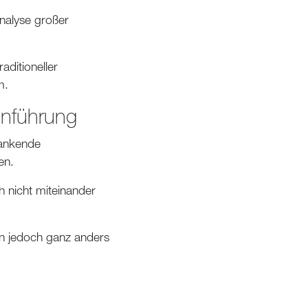
nalyse großer
aditioneller
m.
inführung
wankende
en.
 nicht miteinander
ion jedoch ganz anders