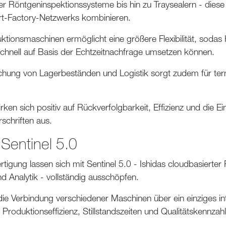
Röntgeninspektionssysteme bis hin zu Traysealern - diese 
mart-Factory-Netzwerks kombinieren.
tionsmaschinen ermöglicht eine größere Flexibilität, sodas H
hnell auf Basis der Echtzeitnachfrage umsetzen können.
hung von Lagerbeständen und Logistik sorgt zudem für ter
ken sich positiv auf Rückverfolgbarkeit, Effizienz und die E
schriften aus.
Sentinel 5.0
Fertigung lassen sich mit Sentinel 5.0 - Ishidas cloudbasierter 
 Analytik - vollständig ausschöpfen.
die Verbindung verschiedener Maschinen über ein einziges i
in Produktionseffizienz, Stillstandszeiten und Qualitätskennzah