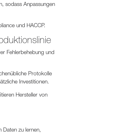
en, sodass Anpassungen
mpliance und HACCP.
oduktionslinie
erer Fehlerbehebung und
chenübliche Protokolle
zliche Investitionen.
tieren Hersteller von
n Daten zu lernen,