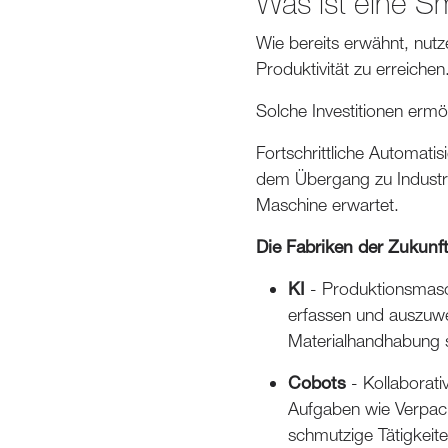
Was ist eine S
Wie bereits erwähnt, nutz
Produktivität zu erreichen
Solche Investitionen ermög
Fortschrittliche Automati
dem Übergang zu Indust
Maschine erwartet.
Die Fabriken der Zukunft
KI
- Produktionsmasc
erfassen und auszuwe
Materialhandhabung so
Cobots
- Kollaborat
Aufgaben wie Verpac
schmutzige Tätigkeit