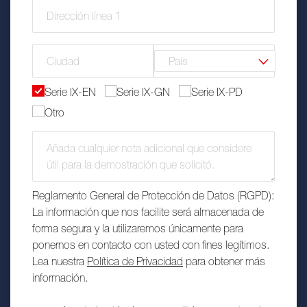
Select your demo
(necesario)
*
Serie IX-EN
Serie IX-GN
Serie IX-PD
Otro
Additional comments
Reglamento General de Protección de Datos (RGPD):
La información que nos facilite será almacenada de
forma segura y la utilizaremos únicamente para
ponernos en contacto con usted con fines legítimos.
Lea nuestra
Política de Privacidad
para obtener más
información.