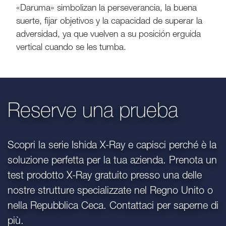
«Daruma» simbolizan la perseverancia, la buena
suerte, fijar objetivos y la capacidad de superar la
adversidad, ya que vuelven a su posición erguida
vertical cuando se les tumba.
Reserve una prueba
Scopri la serie Ishida X-Ray e capisci perché è la
soluzione perfetta per la tua azienda. Prenota un
test prodotto X-Ray gratuito presso una delle
nostre strutture specializzate nel Regno Unito o
nella Repubblica Ceca. Contattaci per saperne di
più.