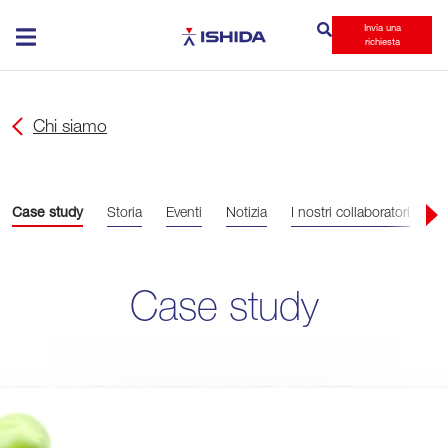
Invia una
Ishida
richiesta
Chi siamo
Case study
Storia
Eventi
Notizia
I nostri collaboratori
St
Case study